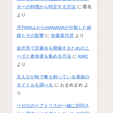
ターの特徴から特定する方法
に
匿名
より
月刊WILLからHANADAが分裂した経
緯とその影響
に
佐藤喜代澄
より
金沢市で読書会を開催するためのニ
ーズと参加者を集める方法
に
KMC
より
主人公が秋で亀を飼っている漫画の
タイトルを調べる
に
おまめまめ
よ
り
リゼロのベアトリスが一緒に封印さ