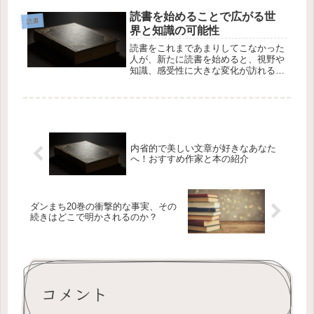
読む本を選ぶための基準をいくつか紹
介し、それに基づいた選び方を解説し
読書を始めることで広がる世
読書
ます。1. 読書の目的を明確にする本...
界と知識の可能性
読書をこれまであまりしてこなかった
人が、新たに読書を始めると、視野や
知識、感受性に大きな変化が訪れるこ
とがあります。読むことで得られる情
報や考え方の幅は、日常生活や仕事、
趣味にも影響を与えます。この記事で
は、読書を始めることでどのような世
界...
内省的で美しい文章が好きなあなた
へ！おすすめ作家と本の紹介
ダンまち20巻の衝撃的な事実、その
続きはどこで明かされるのか？
コメント