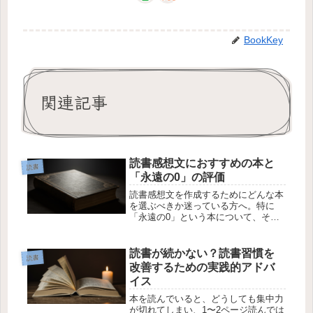
BookKey
関連記事
読書感想文におすすめの本と
読書
「永遠の0」の評価
読書感想文を作成するためにどんな本
を選ぶべきか迷っている方へ。特に
「永遠の0」という本について、その
内容と読書感想文で書けるかどうかに
ついて考えてみましょう。さらに、感
想文に適した他のおすすめの本も紹介
読書が続かない？読書習慣を
読書
します。「永遠の0」は読書感想文に
改善するための実践的アドバ
適し...
イス
本を読んでいると、どうしても集中力
が切れてしまい、1〜2ページ読んでは