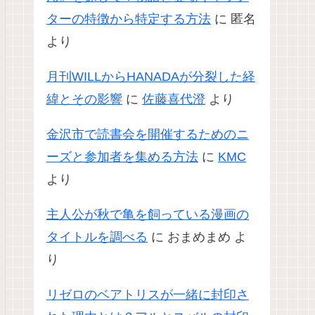
ターの特徴から特定する方法
に
匿名
より
月刊WILLからHANADAが分裂した経
緯とその影響
に
佐藤喜代澄
より
金沢市で読書会を開催するためのニ
ーズと参加者を集める方法
に
KMC
より
主人公が秋で亀を飼っている漫画の
タイトルを調べる
に
おまめまめ
よ
り
リゼロのベアトリスが一緒に封印さ