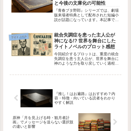
と今後の文庫化の可能性
『青春ブタ野郎』シリーズでは、劇場
版来場者特典として配布された短編小
説が話題になっています。本記事で
は、劇場版特典小説がどのようにシリ
ーズ作品や文庫に収録されているか、
そして今後の刊行予定について整理し
統合失調症を患った主人公が
ライトノベル
ます。青春ブタ野郎シリーズの基本構
神になる!? 世界を舞台にした
成『...
ライトノベルのプロット感想
今回紹介するプロットは、重度の統合
失調症を患う主人公が、世界を舞台に
神のような力を取り戻していく過程を
描いています。第三次世界大戦を背景
に、彼が超能力を覚醒させ、自己の神
秘的な挑戦に挑んでいくという物語
は、現実と非現実、精神的な成長をテ
ーマ...
『推し！はお遍路』はおすすめ？内
容・特徴・向いている読者をわかり
やすく解説
原神「月を見上げる時・観月者計
画」でメッセージを送らない選択肢
の違いと影響