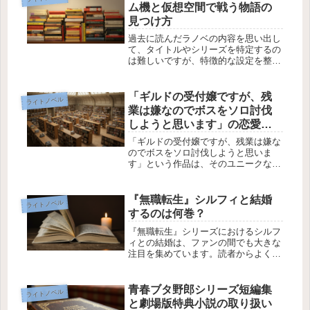
せる可能性があります。しかし、「1
ム機と仮想空間で戦う物語の
人の...
見つけ方
過去に読んだラノベの内容を思い出し
て、タイトルやシリーズを特定するの
は難しいですが、特徴的な設定を整理
することで候補を絞り込むことができ
ます。ここでは、主人公が能力を持
ち、相棒と仮想空間で戦う設定のラノ
「ギルドの受付嬢ですが、残
ライトノベル
ベを探すためのポイントや手法を解説
業は嫌なのでボスをソロ討伐
しま...
しようと思います」の恋愛要
素について
「ギルドの受付嬢ですが、残業は嫌な
のでボスをソロ討伐しようと思いま
す」という作品は、そのユニークなタ
イトルとストーリーで注目を集めてい
ますが、恋愛要素がどれくらい含まれ
ているのか気になる読者も多いのでは
『無職転生』シルフィと結婚
ライトノベル
ないでしょうか。この記事では、この
するのは何巻？
作品...
『無職転生』シリーズにおけるシルフ
ィとの結婚は、ファンの間でも大きな
注目を集めています。読者からよく質
問されるポイントの一つは、シルフィ
とルーデウスの結婚が物語のどの巻に
登場するかです。この記事では、シル
青春ブタ野郎シリーズ短編集
ライトノベル
フィとの結婚シーンが登場する巻を解
と劇場版特典小説の取り扱い
説...