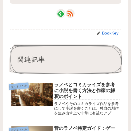
BookKey
関連記事
ラノベとコミカライズを参考
ライトノベル
に小説を書く方法と作家の解
釈のポイント
ラノベやそのコミカライズ作品を参考
にして小説を書くことは、独自の創作
を生み出す上で非常に有益なアプロー
チです。特に、アニメや漫画を自分な
りに解釈して作品に反映させること
は、読者にとって新しい魅力を感じさ
昔のラノベ特定ガイド：ゲー
ライトノベル