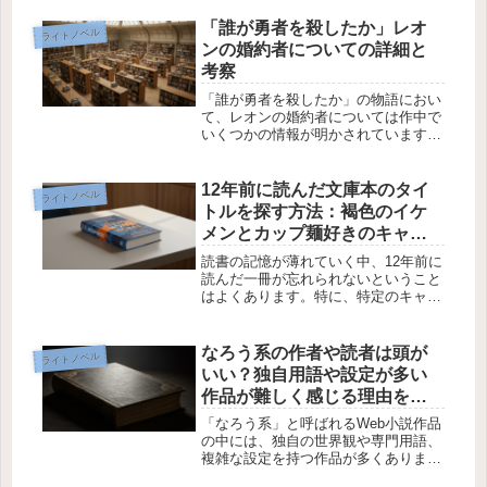
れているのが、シンとレーナの関係で
す。この二人の関係が進展する過程
「誰が勇者を殺したか」レオ
ライトノベル
や、どのようにして彼らが結びついた
ンの婚約者についての詳細と
の...
考察
「誰が勇者を殺したか」の物語におい
て、レオンの婚約者については作中で
いくつかの情報が明かされています
が、その詳細については読者の間で多
くの疑問が生まれています。特に、レ
オンが最後のお菓子屋さんで触れた婚
12年前に読んだ文庫本のタイ
ライトノベル
約者の情報は、従姉妹と尊敬する人の
トルを探す方法：褐色のイケ
娘以...
メンとカップ麺好きのキャラ
クター
読書の記憶が薄れていく中、12年前に
読んだ一冊が忘れられないということ
はよくあります。特に、特定のキャラ
クターや舞台が印象に残っているもの
の、タイトルが思い出せない時、どう
してもその本を探したいと思うことも
なろう系の作者や読者は頭が
ライトノベル
あります。今回は、褐色のイケメン
いい？独自用語や設定が多い
キ...
作品が難しく感じる理由を解
説
「なろう系」と呼ばれるWeb小説作品
の中には、独自の世界観や専門用語、
複雑な設定を持つ作品が多くありま
す。そのため、初めて読む人からする