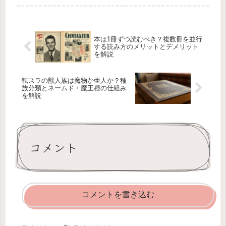
と「用語が多すぎて理解できない」
「なぜ読者はこの展開を楽しめるの
か」と感じることもあります。この記
事では...
本は1冊ずつ読むべき？複数冊を並行
する読み方のメリットとデメリット
を解説
転スラの獣人族は魔物か亜人か？種
族分類とネームド・魔王種の仕組み
を解説
コメント
コメントを書き込む