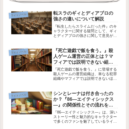
転スラのギィとディアブロの
ライトノベル
強さの違いについて解説
『転生したらスライムだった件』のキ
ャラクターに関する疑問として、ギィ
とディアブロの強さに関して意見が分
かれています。ギィは“7人の中で一番
の強者”と明言されていますが、一部
のファンはディアブロの方が強いと主
『死亡遊戯で飯を食う。』殺
ライトノベル
張しています。この記事では、両者
人ゲーム運営の正体とは？マ
の...
フィアでは説明できない組織
構造を考察
『死亡遊戯で飯を食う。』に登場する
殺人ゲームの運営組織は、単なる犯罪
組織やマフィアでは説明できないほど
高度な技術力と資金力を持っていま
す。大規模施設の確保、人体修復技
術、精巧な義肢の開発など、その活動
シンとレーナは付き合ったの
ライトノベル
規模を見ると「一体どのような組織な
か？『86―エイティシックス
のか」...
―』の関係性とその流れを解
説
『86―エイティシックス―』は、深い
ストーリー性と魅力的なキャラクター
で多くのファンを魅了しているライト
ノベル作品です。その中で特に注目さ