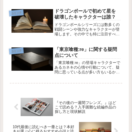
の時間関係が少々複雑です。特に、鷲
頭と御厨の逮捕からその後の動きにつ
いて理解が難しいとの質問がありまし
ドラゴンボールで初めて星を
コミック
た。この記事では、その時系列を整理
破壊したキャラクターは誰？
し、...
ドラゴンボールシリーズには数多くの
戦闘シーンや強力なキャラクターが登
場します。その中でも特に注目すべき
シーンの一つが、星を破壊したシーン
です。今回は、ドラゴンボールの中で
初めて星を破壊したキャラクターにつ
「東京喰種:re」に関する疑問
コミック
いて詳しく見ていきましょう。ドラゴ
点について
ン...
「東京喰種:re」の登場キャラクターで
あるカネキの心情や行動について、疑
問に思っている点が多い方もいるかと
思います。特に、カネキの人格や彼の
言動に関しては、物語の進行とともに
複雑に変化していきます。今回は、カ
ネキが月山をビルから落とした時点...
『その後の一週間フレンズ。』はど
こで読める？入手困難な続編作品の
探し方と現状解説
10代最後に読むべき一冊とは？本好
きが選ぶ心に残るおすすめ小説と読