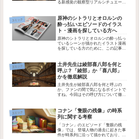
る新感覚の観察型リアルシチュエーシ
ョン・ストーリーで、現在、男子高校
生を中心に熱狂的な支持を受けていま
す。作品の特徴と魅力『こういうのが
原神のシトラリとオロルンの
コミック
いい』は、束縛彼女とモラハラ彼氏に
酔っ払いエピソードのイラス
辟...
ト・漫画を探している方へ
原神のシトラリとオロルンの酔っ払っ
ているシーンが描かれたイラスト漫画
を探している方のために、この記事で
はその内容と関連する可能性のあるイ
ラストを探す手助けをします。微下ネ
タが含まれているという情報もあるた
土井先生は綾部喜八郎を何と
コミック
め、イラストの特定に役立つ情報をま
呼ぶ？「綾部」か「喜八郎」
と...
かを徹底解説
土井先生が綾部喜八郎を何と呼ぶの
か、ファンの間で気になるポイントで
すね。今回はその呼び方について徹底
的に解説し、作中での呼称や登場人物
の関係性を掘り下げていきます。土井
先生と綾部喜八郎の関係性土井先生と
コナン「隻眼の残像」の時系
コミック
綾部喜八郎は、物語の中で非常に重要
列に関する考察
なキ...
「コナン」のエピソード「隻眼の残
像」では、登場人物の過去に起きた事
件が時系列に沿って描かれており、そ