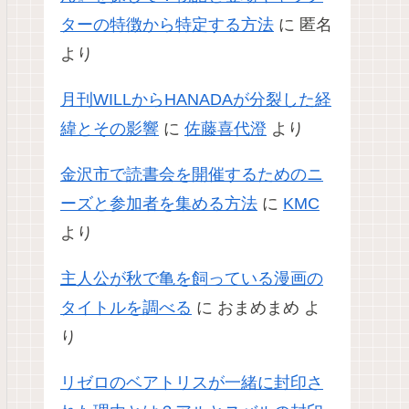
ターの特徴から特定する方法
に
匿名
より
月刊WILLからHANADAが分裂した経
緯とその影響
に
佐藤喜代澄
より
金沢市で読書会を開催するためのニ
ーズと参加者を集める方法
に
KMC
より
主人公が秋で亀を飼っている漫画の
タイトルを調べる
に
おまめまめ
よ
り
リゼロのベアトリスが一緒に封印さ