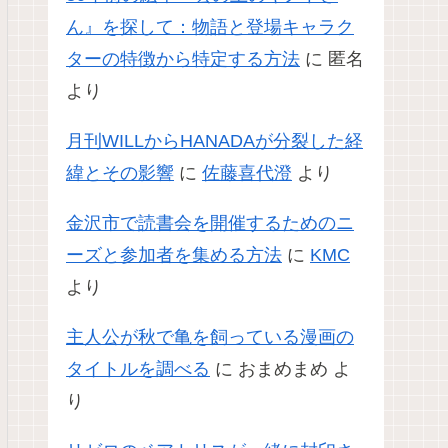
ん』を探して：物語と登場キャラク
ターの特徴から特定する方法
に
匿名
より
月刊WILLからHANADAが分裂した経
緯とその影響
に
佐藤喜代澄
より
金沢市で読書会を開催するためのニ
ーズと参加者を集める方法
に
KMC
より
主人公が秋で亀を飼っている漫画の
タイトルを調べる
に
おまめまめ
よ
り