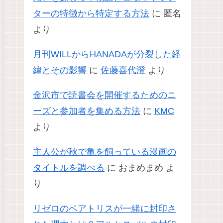
ターの特徴から特定する方法
に
匿名
より
月刊WILLからHANADAが分裂した経
緯とその影響
に
佐藤喜代澄
より
金沢市で読書会を開催するためのニ
ーズと参加者を集める方法
に
KMC
より
主人公が秋で亀を飼っている漫画の
タイトルを調べる
に
おまめまめ
よ
り
リゼロのベアトリスが一緒に封印さ