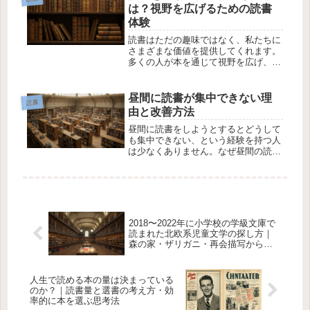
べてみました。1. 『刑事の勲章』と...
は？視野を広げるための読書
体験
読書はただの趣味ではなく、私たちに
さまざまな価値を提供してくれます。
多くの人が本を通じて視野を広げ、人
生における新たな視点を得ることがで
きると感じています。では、実際に読
書を通じてどんなものを得ることがで
昼間に読書が集中できない理
読書
きるのでしょうか？この記事では、読
由と改善方法
書...
昼間に読書をしようとするとどうして
も集中できない、という経験を持つ人
は少なくありません。なぜ昼間の読書
に集中できないのでしょうか？この記
事ではその理由と、集中力を高めるた
めの方法について考えてみます。1. 集
中力のメカニズムとは？まず、集中...
2018〜2022年に小学校の学級文庫で
読まれた北欧系児童文学の探し方｜
森の家・ザリガニ・再会描写から作
品を特定する方法
人生で読める本の量は決まっている
のか？｜読書量と選書の考え方・効
率的に本を選ぶ思考法