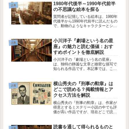
を選ぶべきかは人それぞれです。この
1980年代後半～1990年代前半
読書
記事では、どちらの方法にもそれぞれ
の不思議な絵本を探る
の...
質問者が記憶している絵本は、1980年
代後半から1990年代前半に読んだもの
で、動物のようなキャラクターとシュ
ールで不思議な作風が特徴です。この
絵本には、空想上の生き物が本当にい
るかのように紹介されるカタログ風の
小川洋子『劇場という名の星
読書
内容が描かれており、ページご...
座』の魅力と読む価値：おす
すめポイントを徹底解説
小川洋子の『劇場という名の星座』
は、独特の静謐な文章と緻密な描写で
知られる作品です。本記事では、この
書籍を読む価値やおすすめポイントを
わかりやすく解説します。読者が作品
の魅力を理解し、自分に合った読書体
横山秀夫の『刑事の勲章』は
読書
験を選べる参考になる内容をまとめま
どこで読める？掲載情報とア
した...
クセス方法を解説
横山秀夫の『刑事の勲章』は、作家が
得意とするミステリー小説の中でも評
価が高い作品ですが、現在どこで読め
るのかを知りたくなる方も多いでしょ
う。特に、どこで掲載されたのか、そ
して手に入れるための方法について調
読書を通して得られるものと
読書