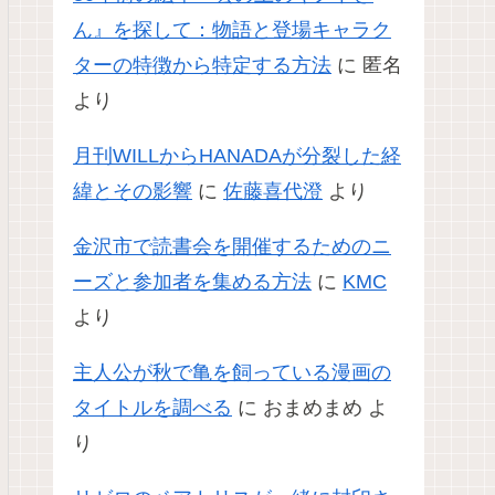
ん』を探して：物語と登場キャラク
ターの特徴から特定する方法
に
匿名
より
月刊WILLからHANADAが分裂した経
緯とその影響
に
佐藤喜代澄
より
金沢市で読書会を開催するためのニ
ーズと参加者を集める方法
に
KMC
より
主人公が秋で亀を飼っている漫画の
タイトルを調べる
に
おまめまめ
よ
り