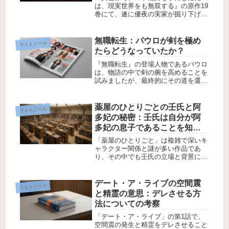
は、現実世界をも無双する』の原作19
巻にて、遂に優夜の実家が掘り下げら
れることが発表され、ファンの間で注
目を集めています。今回は、この新し
い展開について考察し、また今後の家
無職転生：パウロが剣を極め
ライトノベル
族との関係性や、関連する伏線につい
たらどうなっていたか？
て...
『無職転生』の登場人物であるパウロ
は、物語の中で剣の腕を高めることを
試みましたが、最終的にその道を選ば
ず、道場から逃げ出しました。そこで
気になるのは、もし彼が本当に剣を極
めようとした場合、どれほどの強さを
薬屋のひとりごとの壬氏と阿
ライトノベル
持つことになったのでしょうか？この
多妃の秘密：壬氏は自分が阿
記...
多妃の息子であることを知っ
ているのか？
「薬屋のひとりごと」は複雑で深いキ
ャラクター関係と謎が多い作品であ
り、その中でも壬氏の立場と背景につ
いて多くの謎があります。壬氏は、阿
多妃と現帝の子供でありながら、幼少
期に取り替えられて現帝の弟となって
デート・ア・ライブの空間震
ライトノベル
いるという特殊な立場にあります。こ
と精霊の意思：デレさせる方
の設...
法についての考察
「デート・ア・ライブ」の第1話で、
空間震の発生と精霊をデレさせること