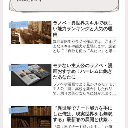
ラノベ・異世界スキルで欲し
ライトノベル
い能力ランキングと人気の理
由
異世界転生やラノベ作品では、さまざ
まなスキルや能力が登場します。読者
として「自分も使ってみたい」と思う
能力は作品ごとに異なりますが、今回
は特に人気のあるスキルやその魅力を
解説します。1. リムルの『何でも取り
モテない主人公のラノベ・漫
ライトノベル
込む』スキル『転生したらスライム...
画おすすめ！ハーレムに飽き
たあなたに
ラノベや漫画でよく見かけるモテモテ
主人公、特に高校を舞台にした作品
で、周りの美少女たちに好かれまくる
展開はもう飽きてきたというあなた
に、逆に恋愛沙汰には無縁な主人公が
登場する作品を紹介します。今回は、
『異世界でチート能力を手に
ライトノベル
周りの男女が恋愛に発展する中で、主
した俺は、現実世界をも無双
人公だ...
する』最新巻の展開と伏線に
ついて考察
『異世界でチート能力を手にした俺