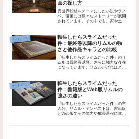
画の探し方
異世界転移をテーマにした小説やラノ
ベ、漫画には様々なストーリーが展開
されています。その中でも、家や土地
が一緒に異世界に転移し、地球にいる
妹との通信がパソコンなどで可能とな
っている作品が気になるという方も多
転生したらスライムだった
ライトノベル
いでしょう。この記事では、そんな内
件：最終巻以降のリムルの強
容...
さと他作品キャラとの比較
「転生したらスライムだった件」のリ
ムルは最終巻以降、さらに強力な存在
になっています。リムルがどれほど強
くなったのか、他の人気キャラと比較
して、その強さを解説します。もしあ
なたがリムルの力がどれほど化け物級
転生したらスライムだった
ライトノベル
になったのかを知りたいなら、この記
件：書籍版とWeb版リムルの
事...
強さの違い
『転生したらスライムだった件』の主
人公、リムル・テンペストは、書籍版
とWeb版でその能力や成長過程に違い
があります。特に、リムルがどれほど
強いのかについては、読者の間でよく
議論されるテーマです。今回は、書籍
版とWeb版のリムルの強さを比較し...