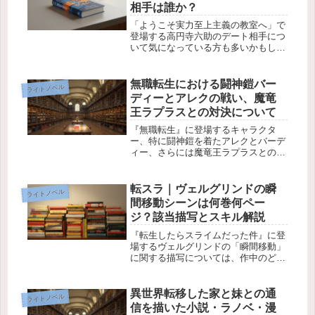
相手は誰か？
「ようこそ実力至上主義の教室へ」で
登場する高円寺六助のデート相手につ
いて気になっている方も多いかもしれ
ません。本記事では、高円寺六助のデ
ート相手について解説します。高円寺
六助のキャラクター紹介高円寺六助は
無職転生における闘神鎧バー
ライトノベル
「ようこそ実力至上主義の教室へ」の
ディーとアレクの戦い、魔竜
登...
王ラプラスとの対決について
『無職転生』に登場するキャラクタ
ー、特に闘神鎧を着たアレクとバーデ
ィー、さらには魔竜王ラプラスとの戦
いは、ファンの間でも熱い議論を呼ぶ
シーンの一つです。本記事では、アレ
クとバーディー、そしてアレクとラプ
転スラ｜ヴェルグリンドの瞬
ライトノベル
ラスの戦力差について掘り下げ、どち
間移動シーンは何巻何ペー
らが...
ジ？該当描写とスキル解説
『転生したらスライムだった件』に登
場するヴェルグリンドの「瞬間移動」
に関する描写については、作中のどこ
に該当シーンがあるのか分かりにくい
という声が多く見られます。本記事で
は、その描写の位置や関連するスキル
異世界転移した家と妹との通
ライトノベル
構造を整理し、確認の手がかりとなる
信を描いた小説・ラノベ・漫
情...