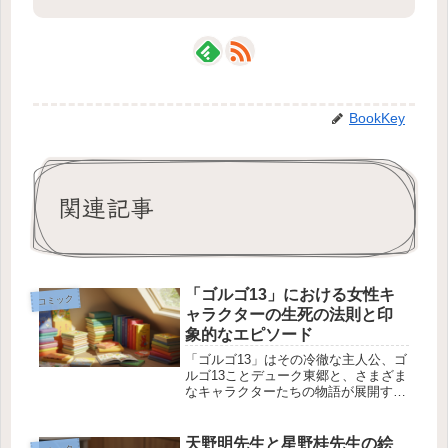
BookKey
関連記事
「ゴルゴ13」における女性キ
コミック
ャラクターの生死の法則と印
象的なエピソード
「ゴルゴ13」はその冷徹な主人公、ゴ
ルゴ13ことデューク東郷と、さまざま
なキャラクターたちの物語が展開する
作品ですが、女性キャラクターの多く
は悲劇的な運命を辿ることが多いとい
う印象を受けることがあります。しか
天野明先生と星野桂先生の絵