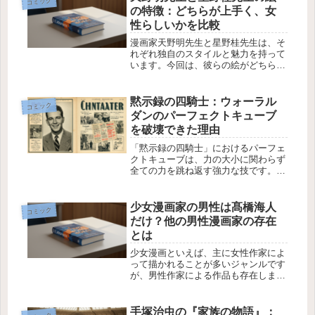
コミック
し、時折生き残る女性キャラクター...
の特徴：どちらが上手く、女
性らしいかを比較
漫画家天野明先生と星野桂先生は、そ
れぞれ独自のスタイルと魅力を持って
います。今回は、彼らの絵がどちらが
「上手い」のか、そしてどちらが「女
性らしい」かという視点で比較してみ
ましょう。二人の作品に対する特徴や
黙示録の四騎士：ウォーラル
コミック
アプローチの違いを掘り下げていきま
ダンのパーフェクトキューブ
す...
を破壊できた理由
「黙示録の四騎士」におけるパーフェ
クトキューブは、力の大小に関わらず
全ての力を跳ね返す強力な技です。し
かし、キングがウォーラルダンのパー
フェクトキューブを破壊するシーンが
あり、その理由に関する疑問が浮かび
少女漫画家の男性は髙橋海人
コミック
ます。今回はその背景や理由について
だけ？他の男性漫画家の存在
考...
とは
少女漫画といえば、主に女性作家によ
って描かれることが多いジャンルです
が、男性作家による作品も存在しま
す。特に注目されているのが、ジャニ
ーズの髙橋海人さんが漫画家として活
躍していることです。しかし、髙橋海
手塚治虫の『家族の物語』：