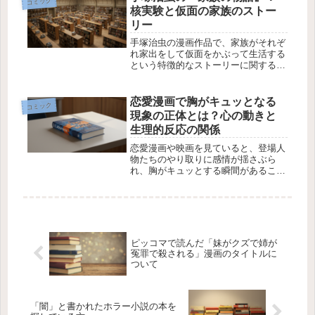
コミック
人さんだけが少女漫画家の男性なので
核実験と仮面の家族のストー
しょ...
リー
手塚治虫の漫画作品で、家族がそれぞ
れ家出をして仮面をかぶって生活する
という特徴的なストーリーに関する質
問がありました。この作品の舞台は核
実験が行われる町で、家族がどのよう
にして別れていくのか、そしてその運
恋愛漫画で胸がキュッとなる
コミック
命を描いています。この記事では、質
現象の正体とは？心の動きと
問...
生理的反応の関係
恋愛漫画や映画を見ていると、登場人
物たちのやり取りに感情が揺さぶら
れ、胸がキュッとする瞬間があること
に気付くことがあります。この現象は
一体何なのでしょうか？この記事で
は、この感覚がなぜ起こるのか、心理
学的および生理的な視点から解説しま
す。1...
ピッコマで読んだ「妹がクズで姉が
冤罪で殺される」漫画のタイトルに
ついて
「闇」と書かれたホラー小説の本を