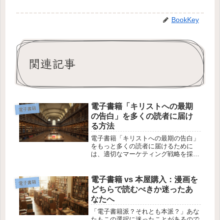
BookKey
関連記事
電子書籍「キリストへの最期
電子書籍
の告白」を多くの読者に届け
る方法
電子書籍「キリストへの最期の告白」
をもっと多くの読者に届けるために
は、適切なマーケティング戦略を採る
ことが重要です。100円という安価な
価格設定で、手軽に多くの人に読んで
もらいたいという思いを実現するため
電子書籍 vs 本屋購入：漫画を
電子書籍
に、どのような方法が有効かをご紹介
どちらで読むべきか迷ったあ
し...
なたへ
「電子書籍派？それとも本派？」あな
たもこの選択に迷ったことがあるので