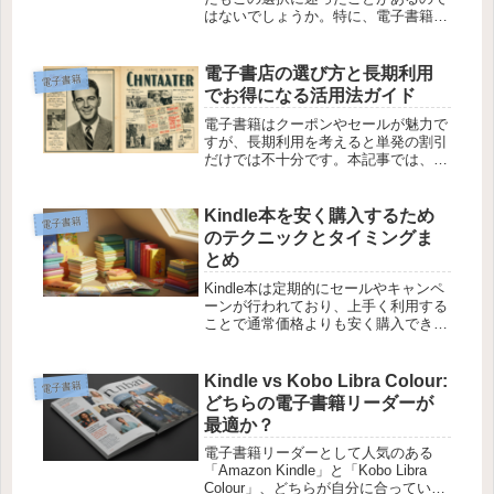
はないでしょうか。特に、電子書籍と
本のどちらで漫画を読むかの決断は悩
ましいものです。この記事では、漫画
を購入する際のメリット・デメリット
電子書店の選び方と長期利用
電子書籍
を比較して、どちらの方法が自分に合
でお得になる活用法ガイド
っ...
電子書籍はクーポンやセールが魅力で
すが、長期利用を考えると単発の割引
だけでは不十分です。本記事では、
BookLiveなど主要電子書店の特徴や、
長期的にお得に活用できる方法を紹介
します。電子書店ごとのクーポンと割
Kindle本を安く購入するため
電子書籍
引制度BookLiveは週末1...
のテクニックとタイミングま
とめ
Kindle本は定期的にセールやキャンペ
ーンが行われており、上手く利用する
ことで通常価格よりも安く購入できま
す。この記事では、Kindle本を効率的
に安く買うためのテクニックや注意点
をまとめました。1. Kindleセール・キ
Kindle vs Kobo Libra Colour:
電子書籍
ャンペーンを活...
どちらの電子書籍リーダーが
最適か？
電子書籍リーダーとして人気のある
「Amazon Kindle」と「Kobo Libra
Colour」、どちらが自分に合っている