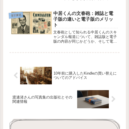
か悩んでいる方も多いのではないでし
ょうか？本記事では、目の疲れにく
さ、操作性、コスパなどの観点から、
中居くんの文春砲：雑誌と電
電子書籍
それぞれの特...
子版の違いと電子版のメリッ
ト
文春砲として知られる中居くんのスキ
ャンダル報道について、雑誌版と電子
版の内容が同じかどうか、そして電子
版に登録している人にとってのメリッ
トについて気になる方も多いのではな
いでしょうか。本記事では、その点を
詳しく解説します。1. 中居くんの文...
10年前に購入したKindleの買い替えに
ついてのアドバイス
渡邊渚さんの写真集の出版社とその
関連情報