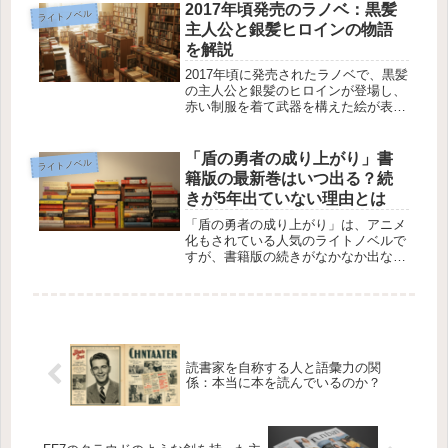
NPCたちが探し求める対象でもありま
2017年頃発売のラノベ：黒髪
ライトノベル
す。この記事では、現在判明している
主人公と銀髪ヒロインの物語
七...
を解説
2017年頃に発売されたラノベで、黒髪
の主人公と銀髪のヒロインが登場し、
赤い制服を着て武器を構えた絵が表紙
の作品を探している方が多いようで
す。このラノベのストーリーは、主人
公が魔法の実力者でありながらも力を
「盾の勇者の成り上がり」書
ライトノベル
失い、その後魔法学校に通うことに
籍版の最新巻はいつ出る？続
な...
きが5年出ていない理由とは
「盾の勇者の成り上がり」は、アニメ
化もされている人気のライトノベルで
すが、書籍版の続きがなかなか出ない
ことに悩むファンも多いでしょう。特
に22巻が発売されてから5年ほど続き
が出ていないことに疑問を抱いている
方も多いのではないでしょうか。こ
の...
読書家を自称する人と語彙力の関
係：本当に本を読んでいるのか？