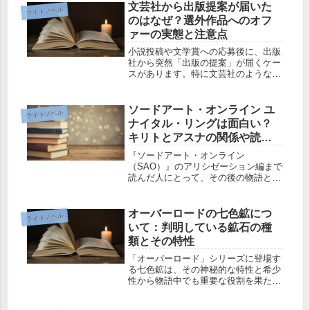
える影響についての加速研究会の反応
文芸社から出版提案が届いた
ライトノベル
に焦点を当てると、物語が描こうとす
のはなぜ？選外作品へのオフ
るテー...
ァーの実態と注意点
小説投稿や文学賞への応募後に、出版
社から突然「出版の提案」が届くケー
スがあります。特に文芸社のような出
版社の場合、選外作品に対しても連絡
が来ることがあり、その意味や信頼性
について悩む方も少なくありません。
ソードアート・オンライン ユ
ライトノベル
本記事では、こうした出版提案の仕組
ナイタル・リングは面白い？
み...
キリトとアスナの関係や読み
やすさを解説
『ソードアート・オンライン
（SAO）』のアリシゼーション編まで
読んだ人にとって、その後の物語とな
る『ユナイタル・リング』編が楽しめ
るのか気になるところです。特にキリ
トとアスナの関係性やキャラクター同
オーバーロードの七色鉱につ
ライトノベル
士の交流を重視して読む人は、ゲーム
いて：判明している鉱石の種
システム...
類とその特性
「オーバーロード」シリーズに登場す
る七色鉱は、その神秘的な特性と希少
性から物語中でも重要な役割を果たし
ます。七色鉱は様々な色と特性を持つ
鉱石で、プレイヤーキャラクターや