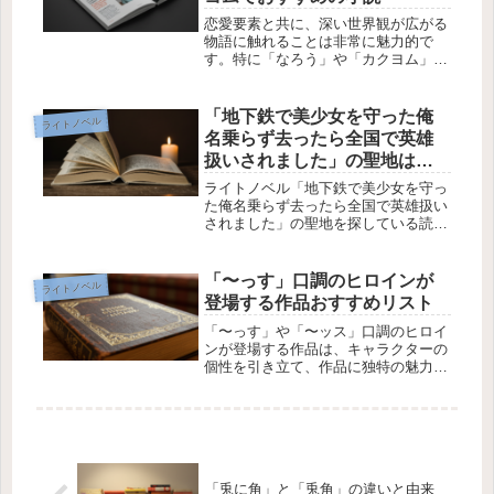
恋愛要素と共に、深い世界観が広がる
物語に触れることは非常に魅力的で
す。特に「なろう」や「カクヨム」な
どのサイトでは、さまざまなジャンル
が交錯した独特な世界観を持った小説
が多く掲載されています。この記事で
「地下鉄で美少女を守った俺
ライトノベル
は、恋愛要素と重厚な世界観を兼ね備
名乗らず去ったら全国で英雄
えた...
扱いされました」の聖地はど
こ？
ライトノベル「地下鉄で美少女を守っ
た俺名乗らず去ったら全国で英雄扱い
されました」の聖地を探している読者
の皆さんへ。この作品の舞台となる場
所はどこなのか、気になっている方も
多いでしょう。この記事では、その聖
「〜っす」口調のヒロインが
ライトノベル
地に関する情報を詳しく紹介し、作品
登場する作品おすすめリスト
の...
「〜っす」や「〜ッス」口調のヒロイ
ンが登場する作品は、キャラクターの
個性を引き立て、作品に独特の魅力を
与えます。今回の記事では、質問者様
が求める条件を満たす「〜っす」口調
のヒロインが登場し、主人公と恋愛関
係になる作品をいくつか紹介します。
「...
「兎に角」と「兎角」の違いと由来