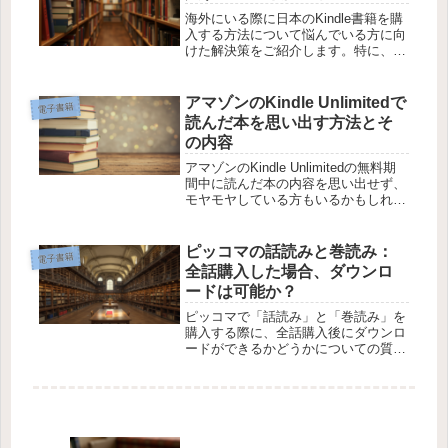
し...
海外にいる際に日本のKindle書籍を購
入する方法について悩んでいる方に向
けた解決策をご紹介します。特に、日
本にいる家族を通じて購入し、海外の
端末に移す方法などを知りたいという
方に役立つ情報です。海外から日本の
アマゾンのKindle Unlimitedで
電子書籍
Kindle書籍を購入する方法...
読んだ本を思い出す方法とそ
の内容
アマゾンのKindle Unlimitedの無料期
間中に読んだ本の内容を思い出せず、
モヤモヤしている方もいるかもしれま
せん。特に、内容が記憶に残っていて
も書籍名が思い出せない場合、その解
決策が知りたいところです。この記事
ピッコマの話読みと巻読み：
電子書籍
では、質問者が提供し...
全話購入した場合、ダウンロ
ードは可能か？
ピッコマで「話読み」と「巻読み」を
購入する際に、全話購入後にダウンロ
ードができるかどうかについての質問
があります。この記事では、話読みで
購入した場合の仕様と、巻読みを購入
した際の違いについて解説します。1.
ピッコマの話読みと巻読みの違いピ...