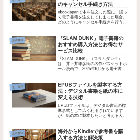
のキャンセル手続き方法
ebookjapanで本を注文した際に、誤っ
て電子書籍を注文してしまった場合、
どのようにキャンセル手続きを行うべ
きか迷っている方が多いです。ここで
は、電子書籍の注文キャンセル方法に
ついて詳しく解説します。ebookjapan
『SLAM DUNK』電子書籍の
電子書籍
のキャンセルポリ...
おすすめ購入方法とお得なサ
ービス比較
『SLAM DUNK』（スラムダンク）
は、井上井雄彦氏の名作バスケットボ
ール漫画で、2025年6月から電子書籍
版が販売開始されました。これまで紙
媒体での人気が高かった本作ですが、
電子書籍化により、より多くの読者が
EPUBファイルを製本する方
電子書籍
手軽に楽しめるようになりまし...
法：デジタル書籍を紙の本に
変える技術
EPUBファイルは、デジタル書籍の標
準形式として広く利用されています
が、紙の本に製本したいと考える人も
多いでしょう。この記事では、EPUB
ファイルを製本するための方法と、ど
のようにしてデジタルデータを物理的
海外からKindleで参考書を購
電子書籍
な書籍に変換できるのかについて詳
入する方法と解決策