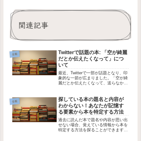
関連記事
Twitterで話題の本: 「空が綺麗
全般
だとか伝えたくなって」につ
いて
最近、Twitterで一部が話題となり、印
象的な一節が広まりました。「空が綺
麗だとか伝えたくなって、送らなかっ
た時にあー送ってないなと心に残る」
といったフレーズが記載された本は、
どのような本なのでしょうか？この記
探している本の題名と内容が
全般
事では、この本に関する情報を...
わからない！あなたが記憶す
る要素から本を特定する方法
過去に読んだ本で題名や内容が思い出
せない場合、覚えている情報から本を
特定する方法を探ることができます。
今回の質問では、特に覚えている登場
人物、表紙のイメージ、そして副題に