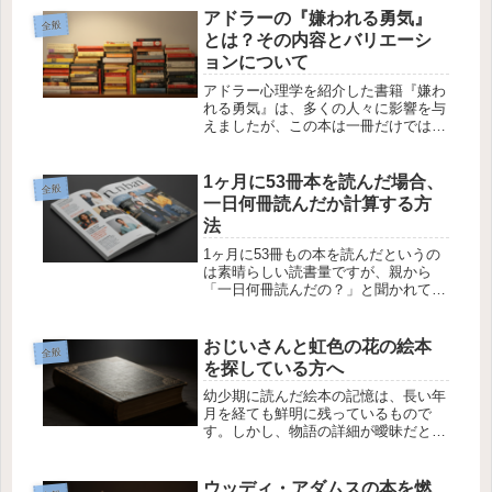
関する手がかりから、求めている本を
アドラーの『嫌われる勇気』
全般
見つけるためのヒントを提供します。
とは？その内容とバリエーシ
覚...
ョンについて
アドラー心理学を紹介した書籍『嫌わ
れる勇気』は、多くの人々に影響を与
えましたが、この本は一冊だけではな
いのか、またその内容がどのようなも
のなのかに関心を持つ方も多いことで
しょう。今回は、『嫌われる勇気』の
1ヶ月に53冊本を読んだ場合、
全般
内容と、関連する書籍についてご紹介
一日何冊読んだか計算する方
し...
法
1ヶ月に53冊もの本を読んだというの
は素晴らしい読書量ですが、親から
「一日何冊読んだの？」と聞かれて、
答えに困った経験がある方も多いので
はないでしょうか。本の内容はしっか
り覚えているけれど、読んだ冊数につ
おじいさんと虹色の花の絵本
全般
いては忘れてしまうこともあります。
を探している方へ
こ...
幼少期に読んだ絵本の記憶は、長い年
月を経ても鮮明に残っているもので
す。しかし、物語の詳細が曖昧だと、
その絵本が一体どの本なのかを特定す
るのは難しいものです。今回は、おじ
いさんが花を育て、悪い人たちに花を
ウッディ・アダムスの本を燃