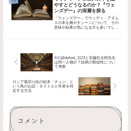
全般
壊されると、花が虹色に変わるという
やすとどうなるのか？『ウェ
物語...
ンズデー』の深層を探る
「ウェンズデー」でウッディ・アダム
スの本を燃やすシーンについて、その
意味や結果が気になる方も多いでしょ
う。物語の中で燃やす行為は象徴的な
意味を持っていることが多く、単なる
物理的な行動以上の深いメッセージが
込められていることがあります。今回
は...
Xの@defont_1123と安藤狂太郎先生
は同一人物か？絵柄の類似性につい
て考察
ロシア風切り絵の絵本「チュン」と
いう鳥のお話：タイトルと作者を特
定する方法
コメント