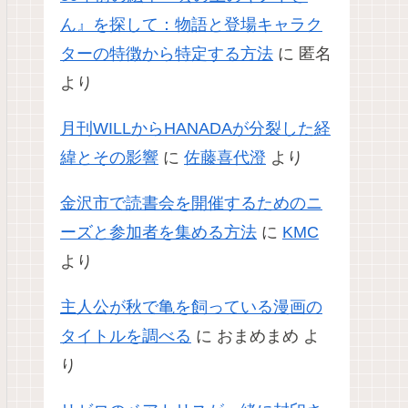
ん』を探して：物語と登場キャラク
ターの特徴から特定する方法
に
匿名
より
月刊WILLからHANADAが分裂した経
緯とその影響
に
佐藤喜代澄
より
金沢市で読書会を開催するためのニ
ーズと参加者を集める方法
に
KMC
より
主人公が秋で亀を飼っている漫画の
タイトルを調べる
に
おまめまめ
よ
り