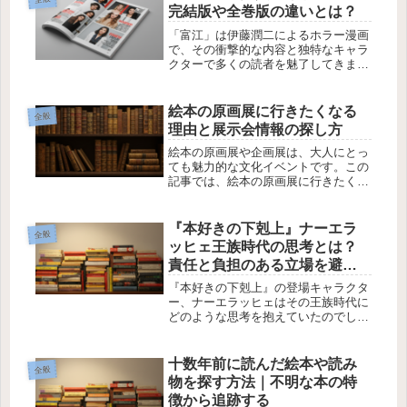
シチューやミートローフのレシピが掲
完結版や全巻版の違いとは？
載...
「富江」は伊藤潤二によるホラー漫画
で、その衝撃的な内容と独特なキャラ
クターで多くの読者を魅了してきまし
た。購入を検討しているものの、上・
下完結版や全11巻など、さまざまなバ
ージョンが出ているため、どれを選べ
絵本の原画展に行きたくなる
全般
ばよいのか迷っている方も多いので
理由と展示会情報の探し方
は...
絵本の原画展や企画展は、大人にとっ
ても魅力的な文化イベントです。この
記事では、絵本の原画展に行きたくな
る理由と、展示会情報をどこで探すか
について詳しく解説します。1. 絵本の
原画展に行く理由絵本の原画展に行き
『本好きの下剋上』ナーエラ
全般
たくなる理由は、単に絵本を読む楽...
ッヒェ王族時代の思考とは？
責任と負担のある立場を避け
たい理由と次期ツェントの母
『本好きの下剋上』の登場キャラクタ
としての心情
ー、ナーエラッヒェはその王族時代に
どのような思考を抱えていたのでしょ
うか？彼女は、ツェントの第一夫人の
役目を果たす責任と負担に関して、ど
のように感じていたのでしょうか。本
十数年前に読んだ絵本や読み
全般
記事では、ナーエラッヒェの心情に迫
物を探す方法｜不明な本の特
り...
徴から追跡する