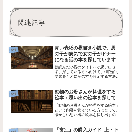
関連記事
青い表紙の横書き小説で、男
全般
の子が病気で女の子がドナー
になる話の本を探しています
昔読んだ小説のタイトルが思い出せ
ず、探している方へ向けて、特徴的な
要素をもとにその本を特定する方法を
ご紹介します。特徴的な要素から本を
特定する方法質問者様が覚えている特
徴は以下の通りです。表紙が全体的に
動物のお母さんが料理をする
全般
青色で、手を繋いでいるイラストが描
絵本：思い出の絵本を探して
かれ...
「動物のお母さんが料理をする絵本」
という内容を覚えている方にとって、
懐かしい思い出の絵本を探し出すのは
とても感慨深いことです。この絵本に
はワニのお母さんが「ワニバーガー」
を作り、ゴリラのお母さんも登場し、
「富江」の購入ガイド: 上・下
全般