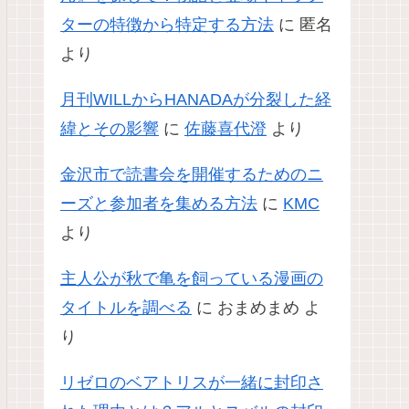
ターの特徴から特定する方法
に
匿名
より
月刊WILLからHANADAが分裂した経
緯とその影響
に
佐藤喜代澄
より
金沢市で読書会を開催するためのニ
ーズと参加者を集める方法
に
KMC
より
主人公が秋で亀を飼っている漫画の
タイトルを調べる
に
おまめまめ
よ
り
リゼロのベアトリスが一緒に封印さ