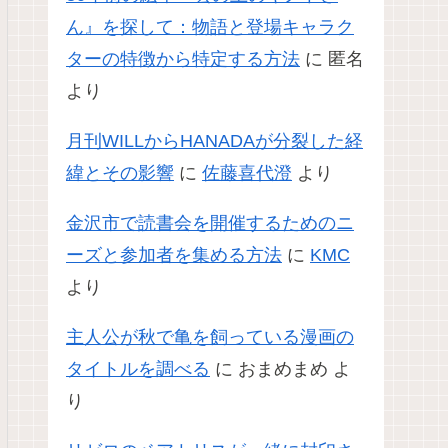
ん』を探して：物語と登場キャラク
ターの特徴から特定する方法
に
匿名
より
月刊WILLからHANADAが分裂した経
緯とその影響
に
佐藤喜代澄
より
金沢市で読書会を開催するためのニ
ーズと参加者を集める方法
に
KMC
より
主人公が秋で亀を飼っている漫画の
タイトルを調べる
に
おまめまめ
よ
り