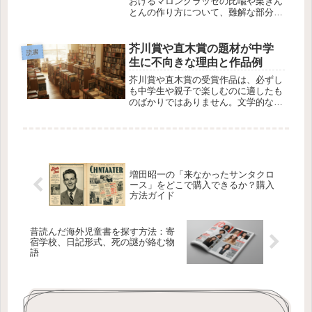
おけるマロングラッセの比喩や栗きん
とんの作り方について、難解な部分が
多いと感じた方も多いのではないでし
ょうか。今回は、これらの比喩や象徴
的なセリフの意味を解説し、物語の深
芥川賞や直木賞の題材が中学
読書
層に迫っていきます。マロングラッセ
生に不向きな理由と作品例
と...
芥川賞や直木賞の受賞作品は、必ずし
も中学生や親子で楽しむのに適したも
のばかりではありません。文学的な深
さや難解なテーマが扱われることもあ
り、それが原因で読書が難しく感じら
れることもあります。この記事では、
近年の受賞作品の中で、親子で読むに
は...
増田昭一の「来なかったサンタクロ
ース」をどこで購入できるか？購入
方法ガイド
昔読んだ海外児童書を探す方法：寄
宿学校、日記形式、死の謎が絡む物
語