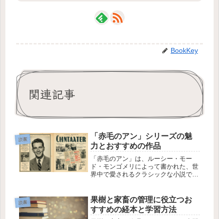
BookKey
関連記事
「赤毛のアン」シリーズの魅
読書
力とおすすめの作品
「赤毛のアン」は、ルーシー・モー
ド・モンゴメリによって書かれた、世
界中で愛されるクラシックな小説で
す。本作はカナダのプリンスエドワー
ド島を舞台に、主人公アン・シャーリ
ーの成長と冒険を描いています。この
果樹と家畜の管理に役立つお
読書
記事では、「赤毛のアン」シリーズの
すすめの経本と学習方法
魅力と...