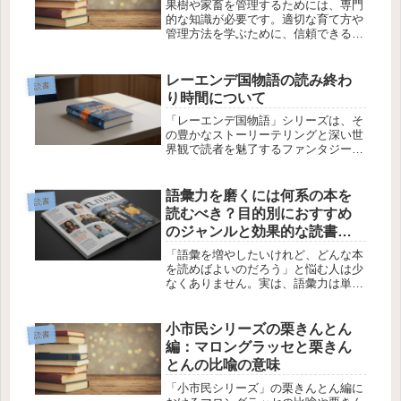
果樹や家畜を管理するためには、専門
的な知識が必要です。適切な育て方や
管理方法を学ぶために、信頼できる経
本を読むことは非常に有効です。この
記事では、果樹と家畜の管理に役立つ
本や学び方を紹介し、実践的な知識を
レーエンデ国物語の読み終わ
読書
深めるための方法を解説します。果樹
り時間について
管...
「レーエンデ国物語」シリーズは、そ
の豊かなストーリーテリングと深い世
界観で読者を魅了するファンタジー作
品です。シリーズの各巻はどれくらい
の時間で読み終わるのでしょうか？こ
の記事では、レーエンデ国物語の各巻
語彙力を磨くには何系の本を
読書
を読み終わるのにかかる平均的な時間
読むべき？目的別におすすめ
に...
のジャンルと効果的な読書法
を解説
「語彙を増やしたいけれど、どんな本
を読めばよいのだろう」と悩む人は少
なくありません。実は、語彙力は単に
難しい本を読むだけでは身につかず、
自分の目的に合ったジャンルを継続的
に読むことが重要です。本記事では、
小市民シリーズの栗きんとん
読書
語彙を磨くためにおすすめの本のジャ
編：マロングラッセと栗きん
ン...
とんの比喩の意味
「小市民シリーズ」の栗きんとん編に