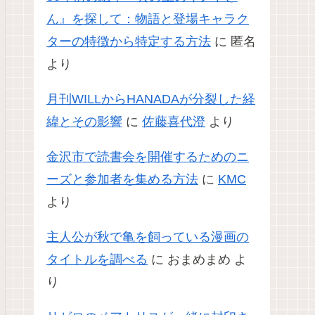
ん』を探して：物語と登場キャラク
ターの特徴から特定する方法
に
匿名
より
月刊WILLからHANADAが分裂した経
緯とその影響
に
佐藤喜代澄
より
金沢市で読書会を開催するためのニ
ーズと参加者を集める方法
に
KMC
より
主人公が秋で亀を飼っている漫画の
タイトルを調べる
に
おまめまめ
よ
り