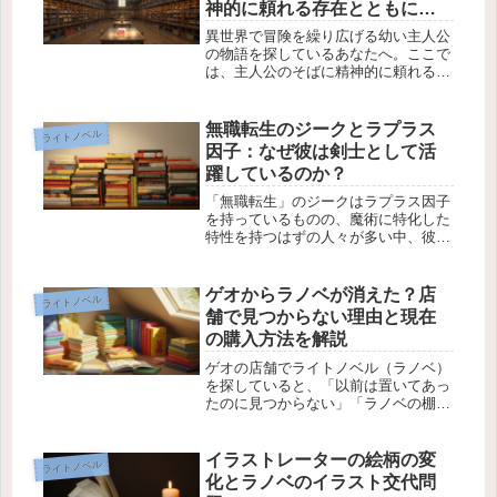
神的に頼れる存在とともに成
長する物語
異世界で冒険を繰り広げる幼い主人公
の物語を探しているあなたへ。ここで
は、主人公のそばに精神的に頼れる存
在がいる作品や、恋愛がメインでない
作品を紹介します。シリアスすぎず、
時に心温まるエピソードも楽しめる作
無職転生のジークとラプラス
ライトノベル
品を中心に選びました。1. 「転生し...
因子：なぜ彼は剣士として活
躍しているのか？
「無職転生」のジークはラプラス因子
を持っているものの、魔術に特化した
特性を持つはずの人々が多い中、彼が
剣士として活躍している理由に関する
疑問が生じています。ラプラス因子の
特徴として、緑色の髪、魔術の才能、
ゲオからラノベが消えた？店
ライトノベル
魔力量の多さ、闘気を纏えないなどが
舗で見つからない理由と現在
挙...
の購入方法を解説
ゲオの店舗でライトノベル（ラノベ）
を探していると、「以前は置いてあっ
たのに見つからない」「ラノベの棚が
なくなった」と感じることがありま
す。実際には、すべてのゲオ店舗から
ラノベが消えたわけではなく、店舗ご
イラストレーターの絵柄の変
ライトノベル
との取り扱いや売場構成の変化が大き
化とラノベのイラスト交代問
く関...