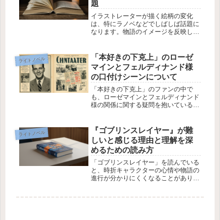
題
イラストレーターが描く絵柄の変化
は、特にラノベなどでしばしば話題に
なります。物語のイメージを反映した
絵柄で選ばれたのに、時間が経つにつ
れてその絵柄が変わっていくと、読者
や編集者からの反応が気になるところ
「本好きの下克上」のローゼ
ライトノベル
です。特に、いとうのいぢなど、絵柄
マインとフェルディナンド様
の変...
の口付けシーンについて
「本好きの下克上」のファンの中で
も、ローゼマインとフェルディナンド
様の関係に関する疑問を抱いている方
は多いでしょう。その中で特に気にな
るシーンが、ローゼマインとフェルデ
ィナンド様が口付けを交わし、その結
『ゴブリンスレイヤー』が難
ライトノベル
果として「合うか合わないかが分か
しいと感じる理由と理解を深
る」と...
めるための読み方
「ゴブリンスレイヤー」を読んでいる
と、時折キャラクターの心情や物語の
進行が分かりにくくなることがありま
す。これは一部の読者にとって、物語
が難解に感じられる原因でもありま
す。この記事では、ゴブリンスレイヤ
ーが難しいと感じる理由を解説し、理
解を...