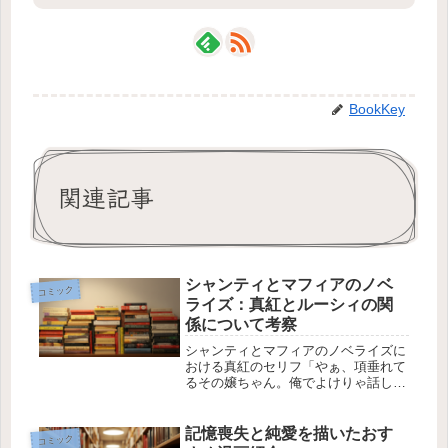
BookKey
関連記事
シャンティとマフィアのノベ
コミック
ライズ：真紅とルーシィの関
係について考察
シャンティとマフィアのノベライズに
おける真紅のセリフ「やぁ、項垂れて
るその嬢ちゃん。俺でよけりゃ話して
くんない？」は、多くの読者にとって
謎めいたシーンです。このセリフがど
のキャラクターに向けられたものか、
記憶喪失と純愛を描いたおす
コミック
特に真紅とルーシィの関係について考