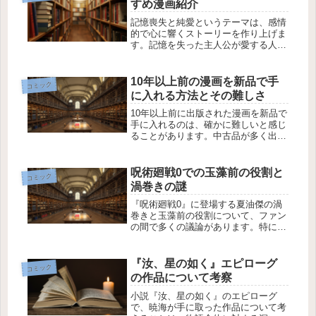
すめ漫画紹介
察...
記憶喪失と純愛というテーマは、感情
的で心に響くストーリーを作り上げま
す。記憶を失った主人公が愛する人と
の再会や再生を通じて心を開いていく
様子は、読者の心を掴んで離しませ
ん。この記事では、記憶喪失×純愛を
10年以上前の漫画を新品で手
コミック
テーマにしたおすすめの漫画をいくつ
に入れる方法とその難しさ
か紹...
10年以上前に出版された漫画を新品で
手に入れるのは、確かに難しいと感じ
ることがあります。中古品が多く出回
っている中で、どうしても新品を手に
入れたいという方も多いことでしょ
う。今回は、そんな漫画を新品で手に
呪術廻戦0での玉藻前の役割と
コミック
入れるための方法と、それにまつわる
渦巻きの謎
難...
『呪術廻戦0』に登場する夏油傑の渦
巻きと玉藻前の役割について、ファン
の間で多くの議論があります。特に、
渦巻きが弾で玉藻前が大砲の筒だとい
う見方が多いものの、それではしっく
りこないという声もあります。この記
『汝、星の如く』エピローグ
コミック
事では、玉藻前の役割とその使い方に
の作品について考察
つ...
小説『汝、星の如く』のエピローグ
で、暁海が手に取った作品について考