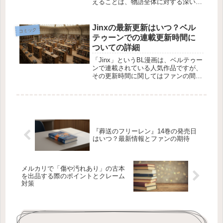
えることは、物語全体に対する深い理
解を促進します。櫂が暁海に宛てて書
いたであろうその作品は、どのような
内容を持っているのでしょうか？今回
Jinxの最新更新はいつ？ベル
コミック
はその内容について考察していきま
テゥーンでの連載更新時間に
す。『...
ついての詳細
「Jinx」というBL漫画は、ベルテゥー
ンで連載されている人気作品ですが、
その更新時間に関してはファンの間で
よく話題になります。特に十日間連載
形式で更新されているため、次の更新
日や時間について気になる読者も多い
ことでしょう。今回は、Jinx...
『葬送のフリーレン』14巻の発売日
はいつ？最新情報とファンの期待
メルカリで「傷や汚れあり」の古本
を出品する際のポイントとクレーム
対策